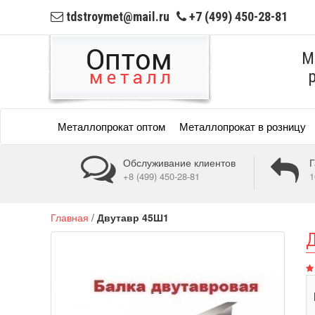
tdstroymet@mail.ru
+7 (499) 450-28-81
М
Металлопрокат оптом
Металлопрокат в розницу
Обслуживание клиентов
Г
+8 (499) 450-28-81
1
Главная
/
Двутавр 45Ш1
Д