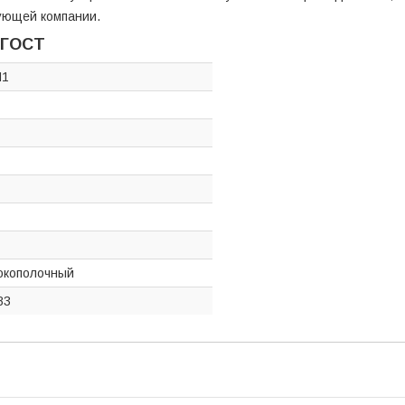
ующей компании.
 ГОСТ
Ш1
окополочный
83