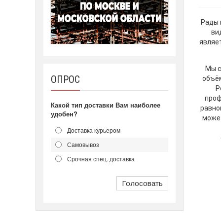
Рады 
ви
являе
Мы с
ОПРОС
объём
Р
проф
Какой тип доставки Вам наиболее
равно
удобен?
может
Доставка курьером
Самовывоз
Срочная спец. доставка
Голосовать