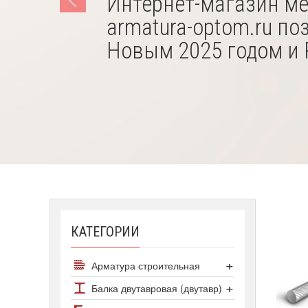
Интернет-магазин м
armatura-optom.ru по
Новым 2025 годом и
КАТЕГОРИИ
Арматура строительная
Арматура А500С
Балка двутавровая (двутавр)