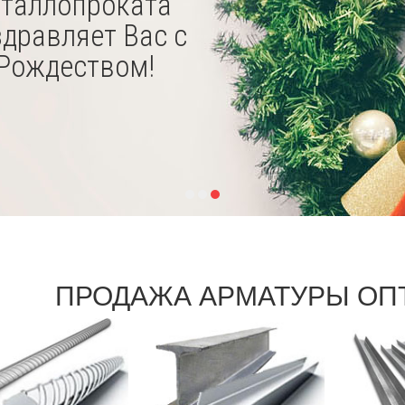
еталлопроката
здравляет Вас с
 Рождеством!
ПРОДАЖА АРМАТУРЫ ОП