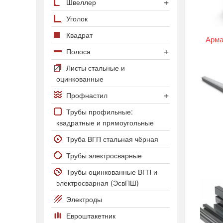
Арматура А1
Сортамент двутавров
Швеллер
Арматура А3 25Г2С
Двутавр колонный
Швеллер гнутый
Уголок
Арматура А3 35ГС
Двутавр нормальный
Швеллер горячекатаный
Квадрат
Арма
Арматура Ат800
Двутавр широкополочный
Полоса
Полоса стальная
Листы стальные и
оцинкованные
Полоса оцинкованная
Профнастил
Профнастил С-8
Трубы профильные:
квадратные и прямоугольные
Профнастил С20 и С21
Труба ВГП стальная чёрная
Трубы электросварные
Трубы оцинкованные ВГП и
электросварная (ЭсвПШ)
Электроды
Евроштакетник