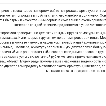
приветствовать вас на первом сайте по продаже арматуры опто
дов металлопроката и труб из стали, нержавейки и оцинковки. 
тся быстрый и качественный сервис в сочетании с очень привлек
качество каждой позиции, продаваемого у нас металла 
тараемся проверить на дефекты каждый пруток арматуры, кажды
ом заказа. Купить арматуру оптом по ценам производителя в Мос
оссии вы можете именно в нашей компании. В нашей компании мож
ильные, швеллера, арматуру строительную, двутавровую балку, п
полочный и не равнополочный, некоторые виды металлоконструкц
е заказать услугу гильотинной рубки металла прямо на нашем ск
ваш объект. Будем рады помочь вам в снабжении, надёжность и
осуществляем продажу металлопроката, арматуры, швеллера, тру
металлопроката осуществляется по з