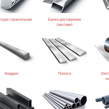
тура строительная
Балка двутавровая
(двутавр)
Квадрат
Полоса
Лист
о