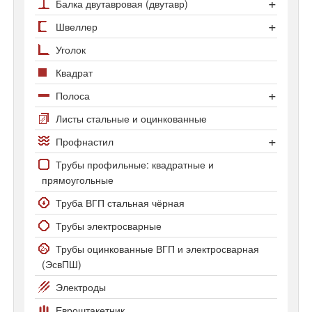
Арматура А500С
Балка двутавровая (двутавр)
Арматура А1
Сортамент двутавров
Швеллер
Арматура А3 25Г2С
Двутавр колонный
Швеллер гнутый
Уголок
Арматура А3 35ГС
Двутавр нормальный
Швеллер горячекатаный
Квадрат
Арматура Ат800
Двутавр широкополочный
Полоса
Полоса стальная
Листы стальные и оцинкованные
Полоса оцинкованная
Профнастил
Профнастил С-8
Трубы профильные: квадратные и
прямоугольные
Профнастил С20 и С21
Труба ВГП стальная чёрная
Трубы электросварные
Трубы оцинкованные ВГП и электросварная
(ЭсвПШ)
Электроды
Евроштакетник