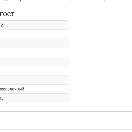
 ГОСТ
Ш2
окополочный
83