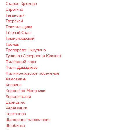
Старое Крюково
Строгино
Таганский
Тверской
Текстильщики
Тёплый Стан
Тимирязевский
Троицк
Тропарёво-Никулино
Тушино (Северное и Южное)
Филёвский парк
Фили-Давыдково
Филимонковское поселение
Хамовники
Ховрино
Хорошёво-Мневники
Хорошёвский
Царицыно
Черёмушки
Чертаново
Щаповское плоселение
Щербинка