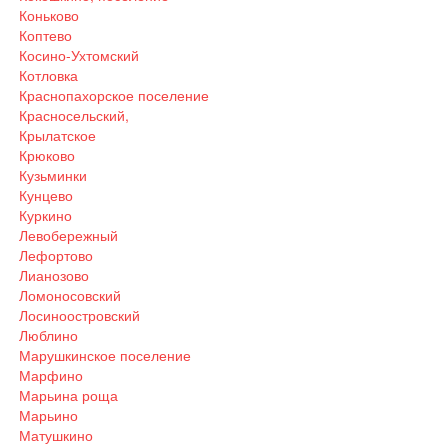
Коньково
Коптево
Косино-Ухтомский
Котловка
Краснопахорское поселение
Красносельский,
Крылатское
Крюково
Кузьминки
Кунцево
Куркино
Левобережный
Лефортово
Лианозово
Ломоносовский
Лосиноостровский
Люблино
Марушкинское поселение
Марфино
Марьина роща
Марьино
Матушкино