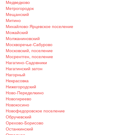
Медведково
Метрогородок
Мещанский
Митино
Михайлово-Ярцевское поселение
Можайский
Молжаниновский
Москворечье-Сабурово
Московский, поселение
Мосрентген, поселение
Нагатино-Садовники
Нагатинский затон
Нагорный
Некрасовка
Нижегородский
Ново-Переделкино
Новогиреево
Новокосино
Новофедоровское поселение
Обручевский
Орехово-Борисово
Останкинский
Отрадное