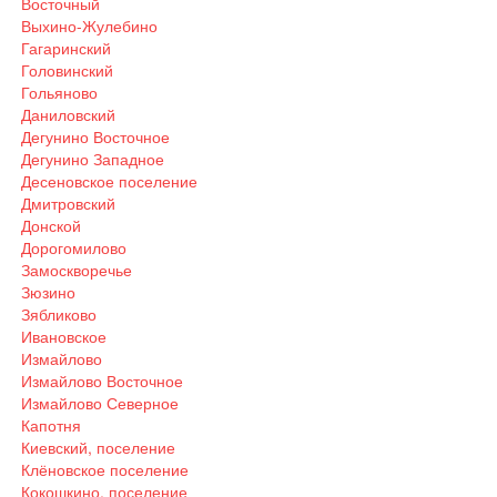
Восточный
Выхино-Жулебино
Гагаринский
Головинский
Гольяново
Даниловский
Дегунино Восточное
Дегунино Западное
Десеновское поселение
Дмитровский
Донской
Дорогомилово
Замоскворечье
Зюзино
Зябликово
Ивановское
Измайлово
Измайлово Восточное
Измайлово Северное
Капотня
Киевский, поселение
Клёновское поселение
Кокошкино, поселение