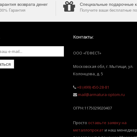
арантия возврата денег
Специальные подарочные к
00% Гарантия
Получите ваши бесплатные по
Контакты:
ООО «ГЕФЕСТ»
аться
Московская обл, г. Мытищи
,
ул.
Колонцова, д. 5
+8 (499) 450-28-81
mail@armatura-optom.ru
ОГРН:
1175029020407
Просто
оставьте заявку на
металлопрокат
и наш менеджер