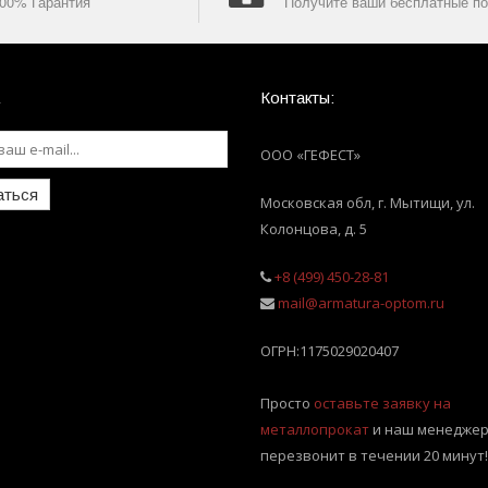
00% Гарантия
Получите ваши бесплатные по
Контакты:
ООО «ГЕФЕСТ»
аться
Московская обл, г. Мытищи
,
ул.
Колонцова, д. 5
+8 (499) 450-28-81
mail@armatura-optom.ru
ОГРН:
1175029020407
Просто
оставьте заявку на
металлопрокат
и наш менеджер
перезвонит в течении 20 минут!