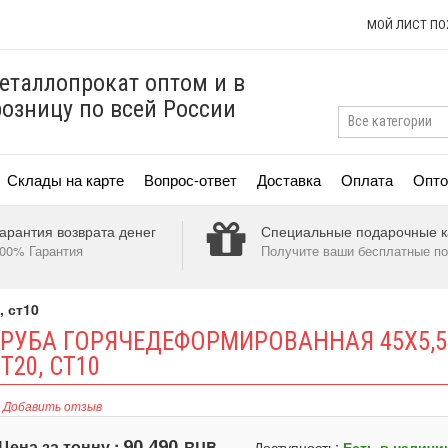
МОЙ ЛИСТ П
еталлопрокат оптом и в
розницу по всей России
Склады на карте
Вопрос-ответ
Доставка
Оплата
Опто
арантия возврата денег
Специальные подарочные к
00% Гарантия
Получите ваши бесплатные по
, ст10
ТРУБА ГОРЯЧЕДЕФОРМИРОВАННАЯ 45Х5,5
Т20, СТ10
Добавить отзыв
Цена за тонну :
RUB
90 490
Доступность:
Есть в наличи