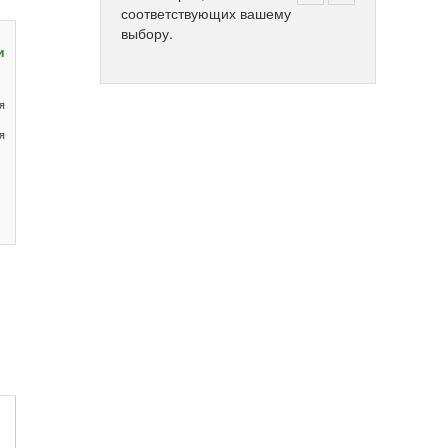
соответствующих вашему
выбору.
и
я
я