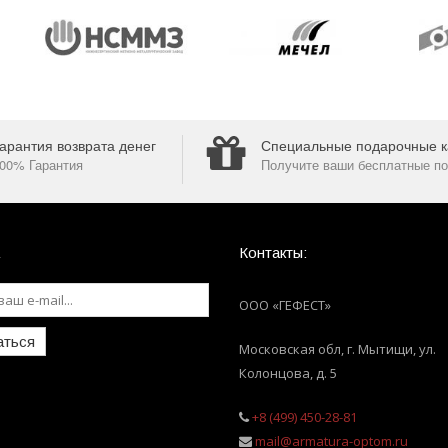
арантия возврата денег
Специальные подарочные к
00% Гарантия
Получите ваши бесплатные по
Контакты:
ООО «ГЕФЕСТ»
аться
Московская обл, г. Мытищи
,
ул.
Колонцова, д. 5
+8 (499) 450-28-81
mail@armatura-optom.ru