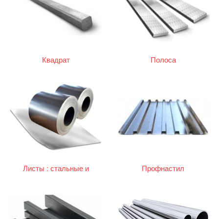
Квадрат
Полоса
Листы : стальные и
Профнастил
оцинкованные