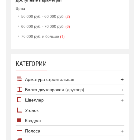
Цена
50 000 руб.
-
60 000 руб.
(2)
60 000 руб.
-
70 000 руб.
(6)
70 000 руб.
и больше
(1)
КАТЕГОРИИ
Арматура строительная
Арматура А500С
Балка двутавровая (двутавр)
Арматура А1
Сортамент двутавров
Швеллер
Арматура А3 25Г2С
Двутавр колонный
Швеллер гнутый
Уголок
Арматура А3 35ГС
Двутавр нормальный
Швеллер горячекатаный
Квадрат
Арматура Ат800
Двутавр широкополочный
Полоса