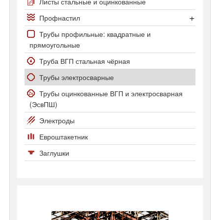
Полоса стальная
Листы стальные и оцинкованные
Полоса оцинкованная
Профнастил
Профнастил С-8
Трубы профильные: квадратные и
прямоугольные
Профнастил С20 и С21
Труба ВГП стальная чёрная
Трубы электросварные
Трубы оцинкованные ВГП и электросварная
(ЭсвПШ)
Электроды
Евроштакетник
Заглушки