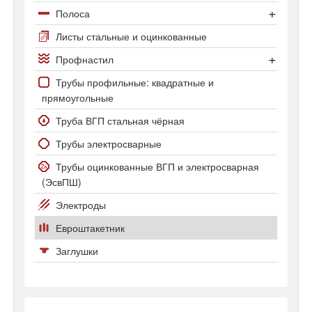
Арматура Ат800
Двутавр широкополочный
Полоса
Полоса стальная
Листы стальные и оцинкованные
Полоса оцинкованная
Профнастил
Профнастил С-8
Трубы профильные: квадратные и
прямоугольные
Профнастил С20 и С21
Труба ВГП стальная чёрная
Трубы электросварные
Трубы оцинкованные ВГП и электросварная
(ЭсвПШ)
Электроды
Евроштакетник
Заглушки