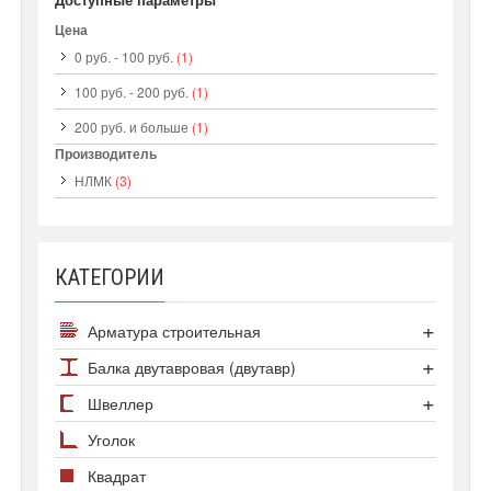
Цена
0 руб.
-
100 руб.
(1)
100 руб.
-
200 руб.
(1)
200 руб.
и больше
(1)
Производитель
НЛМК
(3)
КАТЕГОРИИ
Арматура строительная
Арматура А500С
Балка двутавровая (двутавр)
Арматура А1
Сортамент двутавров
Швеллер
Арматура А3 25Г2С
Двутавр колонный
Швеллер гнутый
Уголок
Арматура А3 35ГС
Двутавр нормальный
Швеллер горячекатаный
Квадрат