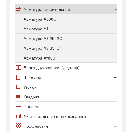
Арматура строительная
Арматура А500С
Арматура А1
Арматура А3 25Г2С
Арматура А3 35ГС
Арматура Ат800
Балка двутавровая (двутавр)
Сортамент двутавров
Швеллер
Двутавр колонный
Швеллер гнутый
Уголок
Двутавр нормальный
Швеллер горячекатаный
Квадрат
Двутавр широкополочный
Полоса
Полоса стальная
Листы стальные и оцинкованные
Полоса оцинкованная
Профнастил