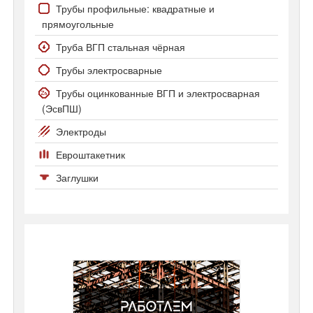
Профнастил С-8
Трубы профильные: квадратные и
прямоугольные
Профнастил С20 и С21
Труба ВГП стальная чёрная
Трубы электросварные
Трубы оцинкованные ВГП и электросварная
(ЭсвПШ)
Электроды
Евроштакетник
Заглушки