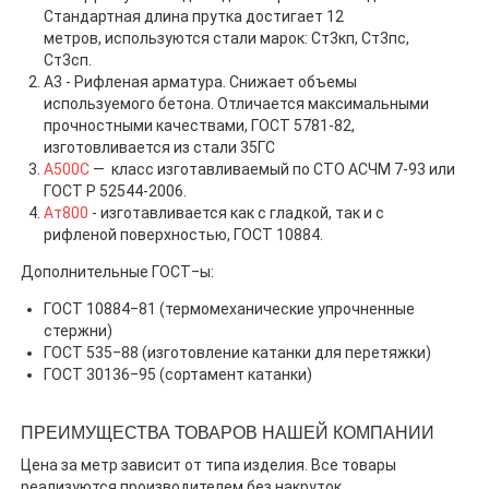
Стандартная длина прутка достигает 12
метров,
используются стали марок: Ст3кп, Ст3пс,
Ст3сп.
А3 -
Рифленая арматура. Снижает объемы
используемого бетона. Отличается максимальными
прочностными качествами,
ГОСТ 5781-82,
изготовливается из стали 35ГС
А500С
— класс изготавливаемый по СТО АСЧМ 7-93 или
ГОСТ Р 52544-2006.
Ат800
-
изготавливается как с гладкой, так и с
рифленой поверхностью,
ГОСТ 10884
.
Дополнительные ГОСТ‒ы:
ГОСТ 10884‒81 (термомеханические упрочненные
стержни)
ГОСТ 535‒88 (изготовление катанки для перетяжки)
ГОСТ 30136‒95 (сортамент катанки)
ПРЕИМУЩЕСТВА ТОВАРОВ НАШЕЙ КОМПАНИИ
Цена за метр зависит от типа изделия. Все товары
реализуются производителем без накруток