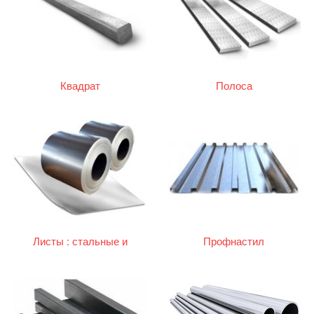
Квадрат
Полоса
Листы : стальные и
Профнастил
оцинкованные