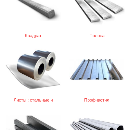
Квадрат
Полоса
Листы : стальные и
Профнастил
оцинкованные