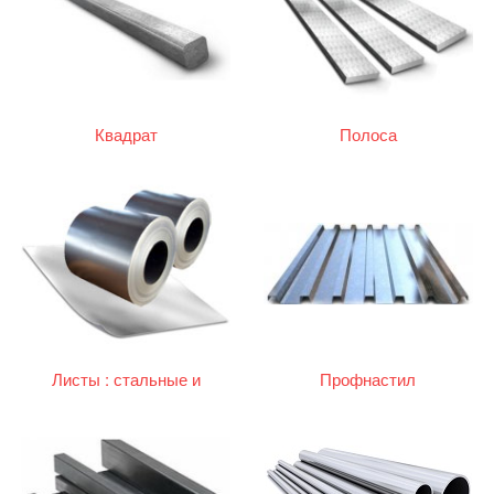
Квадрат
Полоса
Листы : стальные и
Профнастил
оцинкованные