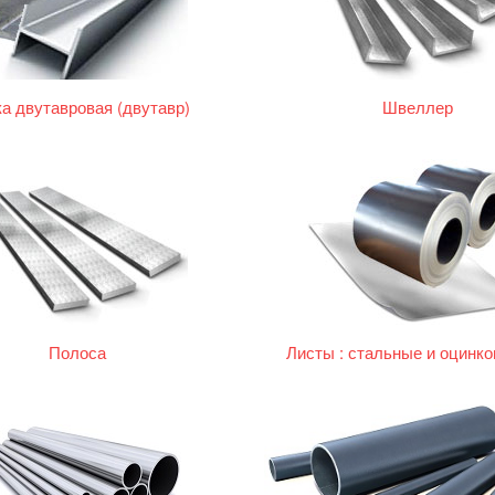
а двутавровая (двутавр)
Швеллер
Полоса
Листы : стальные и оцинк