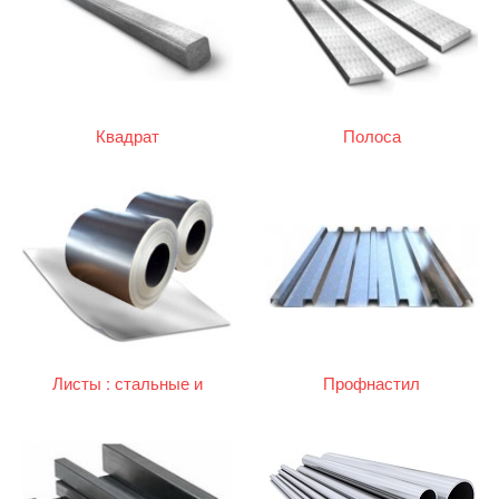
Квадрат
Полоса
Листы : стальные и
Профнастил
оцинкованные