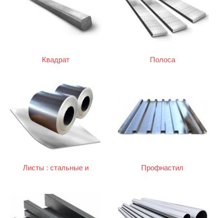
Квадрат
Полоса
Листы : стальные и
Профнастил
оцинкованные