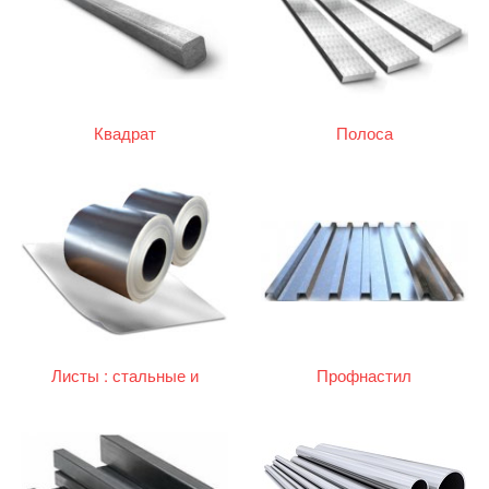
Квадрат
Полоса
Листы : стальные и
Профнастил
оцинкованные