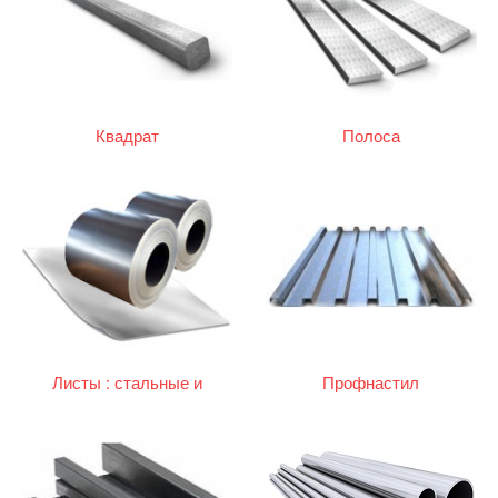
Квадрат
Полоса
Листы : стальные и
Профнастил
оцинкованные