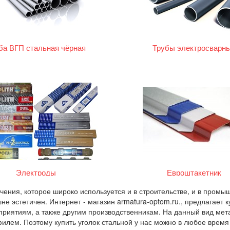
ба ВГП стальная чёрная
Трубы электросварн
Электроды
Евроштакетник
ечения, которое широко используется и в строительстве, и в пром
не эстетичен. Интернет - магазин armatura-optom.ru., предлагает 
риятиям, а также другим производственникам. На данный вид мета
лем. Поэтому купить уголок стальной у нас можно в любое время