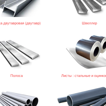
а двутавровая (двутавр)
Швеллер
Полоса
Листы : стальные и оцинк