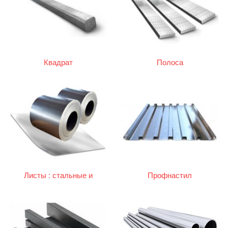
Квадрат
Полоса
Листы : стальные и
Профнастил
оцинкованные