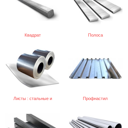
Квадрат
Полоса
Листы : стальные и
Профнастил
оцинкованные