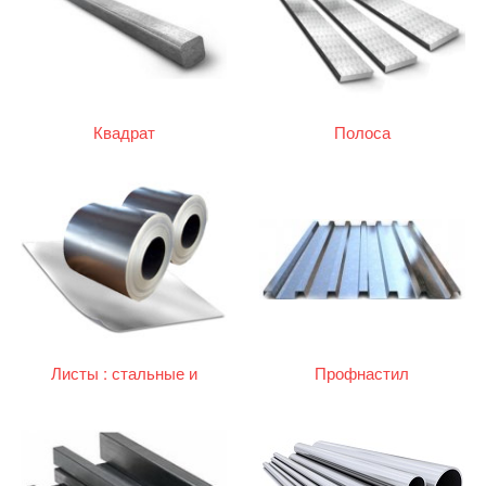
Квадрат
Полоса
Листы : стальные и
Профнастил
оцинкованные