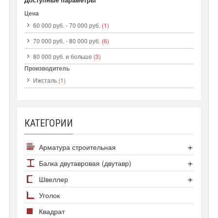
Цена
60 000 руб.
-
70 000 руб.
(1)
70 000 руб.
-
80 000 руб.
(6)
80 000 руб.
и больше
(3)
Производитель
Ижсталь
(1)
КАТЕГОРИИ
Арматура строительная
Арматура А500С
Балка двутавровая (двутавр)
Арматура А1
Сортамент двутавров
Швеллер
Арматура А3 25Г2С
Двутавр колонный
Швеллер гнутый
Уголок
Арматура А3 35ГС
Двутавр нормальный
Швеллер горячекатаный
Квадрат