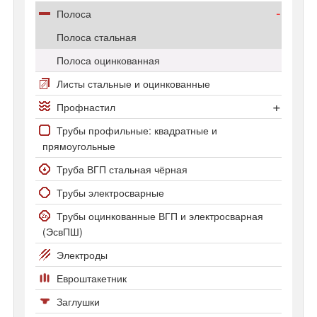
Арматура Ат800
Двутавр широкополочный
Полоса
Полоса стальная
Полоса оцинкованная
Листы стальные и оцинкованные
Профнастил
Профнастил С-8
Трубы профильные: квадратные и
прямоугольные
Профнастил С20 и С21
Труба ВГП стальная чёрная
Трубы электросварные
Трубы оцинкованные ВГП и электросварная
(ЭсвПШ)
Электроды
Евроштакетник
Заглушки