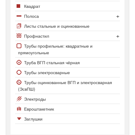
Квадрат
Полоса
Полоса стальная
Листы стальные и оцинкованные
Полоса оцинкованная
Профнастил
Профнастил С-8
Трубы профильные: квадратные и
прямоугольные
Профнастил С20 и С21
Труба ВГП стальная чёрная
Трубы электросварные
Трубы оцинкованные ВГП и электросварная
(ЭсвПШ)
Электроды
Евроштакетник
Заглушки