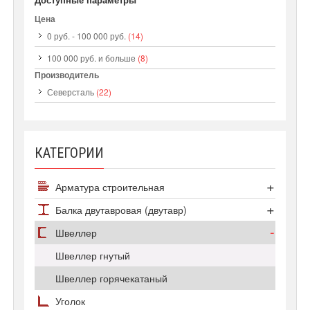
Цена
0 руб.
-
100 000 руб.
(14)
100 000 руб.
и больше
(8)
Производитель
Северсталь
(22)
КАТЕГОРИИ
Арматура строительная
Арматура А500С
Балка двутавровая (двутавр)
Арматура А1
Сортамент двутавров
Швеллер
Арматура А3 25Г2С
Двутавр колонный
Швеллер гнутый
Арматура А3 35ГС
Двутавр нормальный
Швеллер горячекатаный
Арматура Ат800
Двутавр широкополочный
Уголок