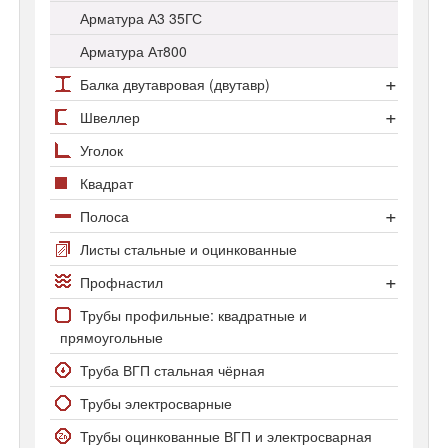
Арматура А3 35ГС
Арматура Ат800
Балка двутавровая (двутавр)
Сортамент двутавров
Швеллер
Двутавр колонный
Швеллер гнутый
Уголок
Двутавр нормальный
Швеллер горячекатаный
Квадрат
Двутавр широкополочный
Полоса
Полоса стальная
Листы стальные и оцинкованные
Полоса оцинкованная
Профнастил
Профнастил С-8
Трубы профильные: квадратные и
прямоугольные
Профнастил С20 и С21
Труба ВГП стальная чёрная
Трубы электросварные
Трубы оцинкованные ВГП и электросварная